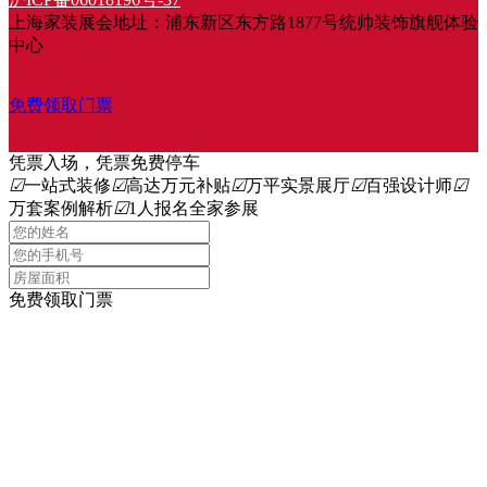
上海家装展会地址：浦东新区东方路1877号统帅装饰旗舰体验
中心
免费领取门票
凭票入场，凭票免费停车
☑
一站式装修
☑
高达万元补贴
☑
万平实景展厅
☑
百强设计师
☑
万套案例解析
☑
1人报名全家参展
免费领取门票