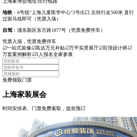
上海家博会地址/出行线路
地铁
：6号线“上海儿童医学中心”2号出口 左转行走500米 直行
过斑马线即可（凭票入场）
自驾
：浦东新区东方路1877号（凭票免费停车）
凭票入场，凭票免费停车
☑
一站式装修
☑
高达万元补贴
☑
万平实景展厅
☑
百强设计师
☑
万套案例解析
☑
1人报名全家参展
免费领取门票
上海家装展会
时间安排表、门票免费索取，提前预订