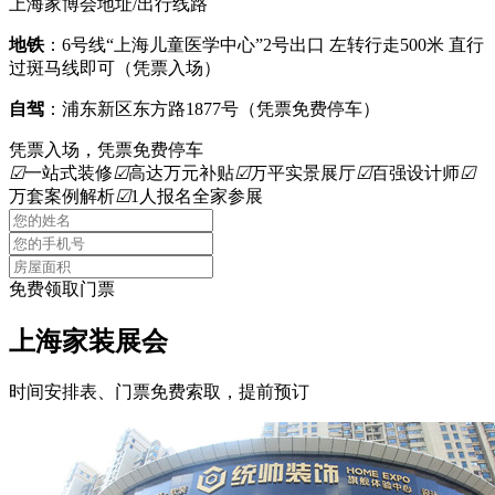
上海家博会地址/出行线路
地铁
：6号线“上海儿童医学中心”2号出口 左转行走500米 直行
过斑马线即可（凭票入场）
自驾
：浦东新区东方路1877号（凭票免费停车）
凭票入场，凭票免费停车
☑
一站式装修
☑
高达万元补贴
☑
万平实景展厅
☑
百强设计师
☑
万套案例解析
☑
1人报名全家参展
免费领取门票
上海家装展会
时间安排表、门票免费索取，提前预订