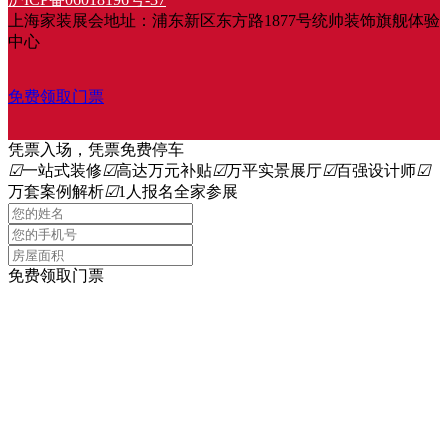
上海家装展会地址：浦东新区东方路1877号统帅装饰旗舰体验
中心
免费领取门票
凭票入场，凭票免费停车
☑
一站式装修
☑
高达万元补贴
☑
万平实景展厅
☑
百强设计师
☑
万套案例解析
☑
1人报名全家参展
免费领取门票