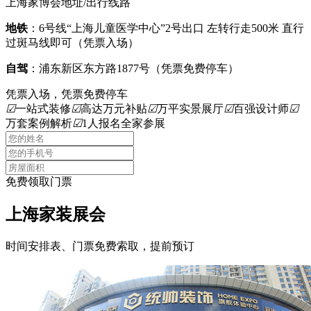
上海家博会地址/出行线路
地铁
：6号线“上海儿童医学中心”2号出口 左转行走500米 直行
过斑马线即可（凭票入场）
自驾
：浦东新区东方路1877号（凭票免费停车）
凭票入场，凭票免费停车
☑
一站式装修
☑
高达万元补贴
☑
万平实景展厅
☑
百强设计师
☑
万套案例解析
☑
1人报名全家参展
免费领取门票
上海家装展会
时间安排表、门票免费索取，提前预订