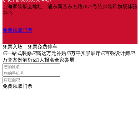
上海家装展会地址：浦东新区东方路1877号统帅装饰旗舰体验
中心
免费领取门票
凭票入场，凭票免费停车
☑
一站式装修
☑
高达万元补贴
☑
万平实景展厅
☑
百强设计师
☑
万套案例解析
☑
1人报名全家参展
免费领取门票